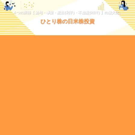
４つの所得【 給与・事業・配当(利子)・不動産(REIT) 】の最大化。
ひとり株の日米株投資