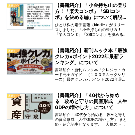
【書籍紹介】「小金持ち山の登り
書籍紹介
方！「楽天コンボ」「SBIコン
ボ」を決める編」について解説。
（6月）
ひとり株の電子書籍（kindle）がリリー
スしました。「小金持ち山の登り方！
「楽天コンボ」「SBIコンボ」を決める
編」まとめ・紹介記事となります。（※著
者：ひとり株）「金融セット」「初期装
備」を整えよう！皆様は「小金持ち」の
【書籍紹介】新刊ムック本「最強
書籍紹介
定義とは？と聞か...
クレカ×ポイント2022年最新ラ
ンキング」について
書籍紹介・新刊ムック本「クレジットカ
ード完全ガイド （１００％ムックシリ
ーズ）最強クレカ×ポイント2022年最新
ランキング」まとめ・紹介記事となりま
す。「ムック本」とは：「雑誌みたいな
書籍」magazine ＋ book ＝ mook（ム
【書籍紹介】「40代から始め
書籍紹介
ック）いま本当に得をする、最強のクレ
る 攻めと守りの資産形成 人生
ジットカードはどれになるか分かる一
GDPの増やし方」について
冊。 2021年～2022年版対応の、最新
ランキングのご紹介になります！
書籍紹介「40代から始める 攻めと守り
の資産形成 人生GDPの増やし方」 まと
め・紹介記事となります。 人気ストラ
テジスト「井出 真吾」氏が教える、40代
から始める ”景気に左右されず、豊かに生