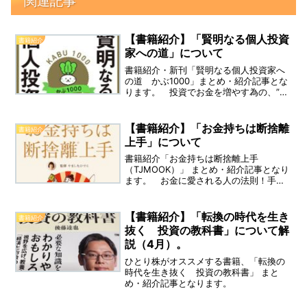
関連記事
【書籍紹介】「賢明なる個人投資
書籍紹介
家への道」について
書籍紹介・新刊「賢明なる個人投資家へ
の道 かぶ1000」まとめ・紹介記事とな
ります。 投資でお金を増やす為の、”全
思考”について紹介しています。 投資初
心者からベテラン投資家まで「お金の増
やし方」の決定版。 学校ではゼッタイ
【書籍紹介】「お金持ちは断捨離
書籍紹介
教えてくれない、お金の教科書とし
上手」について
て！ 「投資未経験だった私の母や、か
みさんも、私の影響で株式投資を始め、2
書籍紹介「お金持ちは断捨離上手
人とも『億り人』になった」(かぶ1000
（TJMOOK）」 まとめ・紹介記事となり
氏)
ます。 お金に愛される人の法則！手放
せば一生お金に困らない！ お金持ちの
「生活」と「断捨離」には、実は共通点
が多かったのです！ 国内外で累計600
【書籍紹介】「転換の時代を生き
書籍紹介
万部を超える ”断捨離” の提唱者(やまし
抜く 投資の教科書」について解
たひでこ)が、お金持ち生活に近づく為の
説（4月）。
モノと付き合い方、空間の整え方、お金
についての考え方を提案。
ひとり株がオススメする書籍、「転換の
時代を生き抜く 投資の教科書」 まと
め・紹介記事となります。