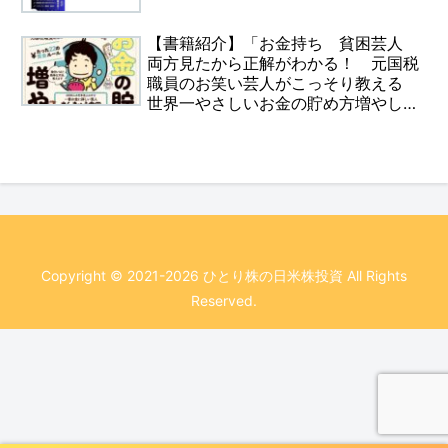
【書籍紹介】「お金持ち 貧困芸人
両方見たから正解がわかる！ 元国税
職員のお笑い芸人がこっそり教える
世界一やさしいお金の貯め方増やし
方 たった22の黄金ルール 「ヤバ
い、お金のこと、全然知らない……」
人生に必要な最低限のことが全部1冊で
わかる本」について
Copyright © 2021-2026 ひとり株の日米株投資 All Rights
Reserved.