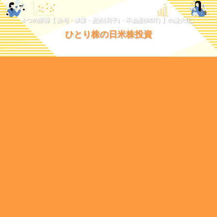
４つの所得【 給与・事業・配当(利子)・不動産(REIT) 】の最大化。
ひとり株の日米株投資