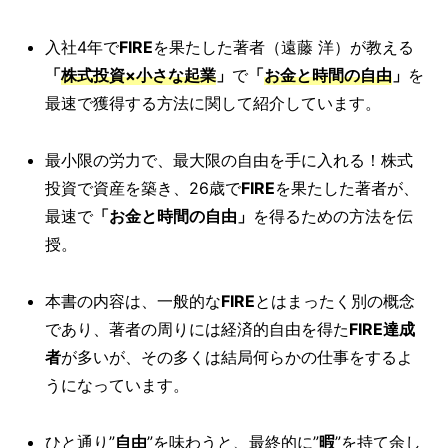
入社4年で
FIRE
を果たした著者（遠藤 洋）が教える
「
株式投資×小さな起業
」
で
「
お金と時間の自由
」
を
最速で獲得する方法に関して紹介しています。
最小限の労力で、最大限の自由を手に入れる！株式
投資で資産を築き、26歳で
FIRE
を果たした著者が、
最速で
「お金と時間の自由」
を得るための方法を伝
授。
本書の内容は、一般的な
FIRE
とはまったく別の概念
であり、著者の周りには経済的自由を得た
FIRE達成
者
が多いが、その多くは結局何らかの仕事をするよ
うになっています。
ひと通り”
自由
”を味わうと、最終的に”
暇
”を持て余し