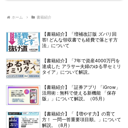
ホーム
書籍紹介
【書籍紹介】「増補改訂版 ズバリ回
答! どんな領収書でも経費で落とす方
法」について
【書籍紹介】「7年で資産4000万円を
達成した アラサー夫婦のゆる早セミリ
タイア」について解説。
【書籍紹介】「証券アプリ 「iGrow」
活用術 : 無料で使える新機能 「保存
版」」について解説。（05月）
【書籍紹介】「【増やす力】の育て
方！ 一問一答重要項目順。」について
解説。（8月）