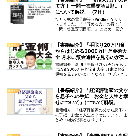
書籍紹介
て方！ 一問一答重要項目順。」
について解説。（7月）
ひとり株の電子書籍（Kindle）がリリー
スしました。「「貯める力」の育て方！
一問一答重要項目順。」 まとめ・紹介記
事となります。（※著者：ひとり株）
【書籍紹介】「手取り20万円台
書籍紹介
からはじめる3000万円貯金術大
全 月末に預金通帳を見るのが楽
しくなる!」について
書籍紹介・新刊「手取り20万円台からは
じめる3000万円貯金術大全 月末に預金
通帳を見るのが楽しくなる! ザブングル
加藤」まとめ・紹介記事となります。
お笑い芸人「ザブングル加藤」さんによ
る、楽しく節約・貯金できるようになる
【書籍紹介】「経済評論家の父か
書籍紹介
お金の本が登場しました。手取り20万円
ら息子への手紙 お金と人生と幸
台からはじめる、3000万円貯金術大全、
せについて」について解説。
月末に預金通帳を見るのが楽しくなる！
書籍紹介、「経済評論家の父から息子へ
の手紙 お金と人生と幸せについて」 ま
とめ・紹介記事となります。
【書籍紹介】「米国債ETF（高配