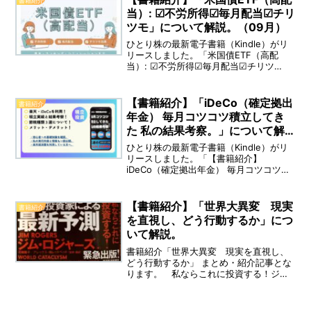
書籍紹介
当）: ☑不労所得☑毎月配当☑チリ
ツモ」について解説。（09月）
ひとり株の最新電子書籍（Kindle）がリ
リースしました。「米国債ETF（高配
当）: ☑不労所得☑毎月配当☑チリツ
モ」 まとめ・紹介記事となります。（※
著者：ひとり株）
【書籍紹介】「iDeCo（確定拠出
書籍紹介
年金） 毎月コツコツ積立してき
た 私の結果考察。」について解
説。（12月）
ひとり株の最新電子書籍（Kindle）がリ
リースしました。「【書籍紹介】
iDeCo（確定拠出年金） 毎月コツコツ積
立してきた 私の結果考察。」について解
説。（12月）」まとめ・紹介記事となり
ます。（※著者：ひとり株）王道の未来を
【書籍紹介】「世界大異変 現実
書籍紹介
変える投資術...
を直視し、どう行動するか」につ
いて解説。
書籍紹介「世界大異変 現実を直視し、
どう行動するか」 まとめ・紹介記事とな
ります。 私ならこれに投資する！ジ
ム・ロジャーズ最新予測。