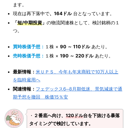
ます。
現在は再下落中で
、164ドル
台となっています。
「
短/中期投資
」
の物流関連株として、検討銘柄の１
つ。
買時株価予想：
１株 ×
90 ～ 110ドル
あたり。
売時株価予想：
１株 ×
190 ～ 220ドル
あたり。
最新情報：
米ＵＰＳ、今年も年末商戦で10万人以上
を臨時雇用へ
関連情報：
フェデックス6─8月期低迷、景気減速で通
期予想を撤回 株価15％安
・
２番底へ向け、
120ドル
台を下抜ける暴落
タイミングで検討しています。