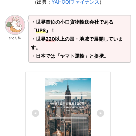
（出典：
YAHOO!ファイナンス
）
・世界首位の小口貨物輸送会社である
「
UPS
」！
・世界
220
以上の国・地域で展開していま
ひとり株
す。
・
日本では「ヤマト運輸」と提携。