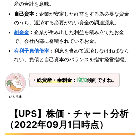
産の合計を意味。
自己資本：
企業が安定した経営をする為必要な資金
のうち、返済する必要がない資金の調達源泉。
剰余金
：
企業が生み出した利益を積み立てたお金
で、会社内部に蓄積されているお金。
有利子負債倍率
：
利息を含めて返済しなければなら
ない、負債と自己資本のバランスを指す経営指標。
・
総資産・余剰金
：
増加
傾向ですね。
ひとり株
【UPS】株価・チャート分析
（2022年09月1日時点）