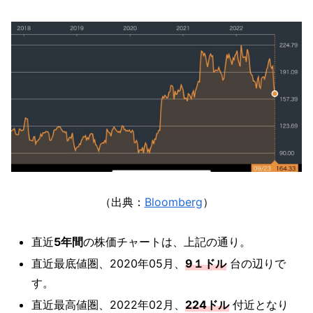
（出典：
Bloomberg
）
直近
5年間
の株価チャートは、上記の通り。
直近最底値圏、2020年05月、
9１ドル
台の辺りで
す。
直近最高値圏、2022年02月、
224ドル
付近となり