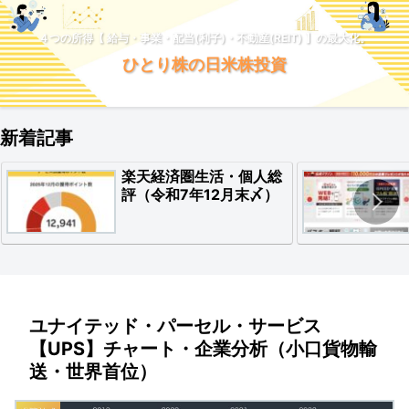
４つの所得【 給与・事業・配当(利子)・不動産(REIT) 】の最大化。
ひとり株の日米株投資
新着記事
楽天経済圏生活・個人総
評（令和7年12月末〆）
ユナイテッド・パーセル・サービス
【UPS】チャート・企業分析（小口貨物輸
送・世界首位）