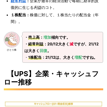
経常利益
：
企業が通常の経済活動で毎期に
経常
的反
復的に生じる
利益
のコト。
１株配当：
株価に対して、１株当たりの配当金（年
間）。
・
売上高
：
増加
傾向です。
・
経常利益
：20/12大きく
減
ですが、21/12
は大きく
回復
。
ひとり株
・
1株配当
：21/12は、大きく
増配
ですね。
【UPS】企業・キャッシュフ
ロー推移