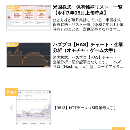
積立投資枠）
米国株式 保有銘柄リスト・一覧
米国株式
【令和7年05月上旬時点】
ひとり株が毎月集計している、米国株式
保有銘柄・リスト一覧（令和７年5月上旬
時点）のまとめ・定例記事となります。
（※特定口座・iDeCo口座・NISA口座・
積立投資枠）
ハズブロ【HAS】チャート・企業
米国株式
分析（オモチャ・ゲーム大手）
米国株式、ハズブロ【HAS】チャート・
企業分析、紹介記事となります。 ハズ
ブロ（Hasbro, Inc.）は、ロードアイラ
ンド州に拠点を置く、玩具・ゲームメー
カーです。 設立：1926年、上場：1971
年08月、決算：12月、業種：玩具・児童
用品、配当利回り：4.91％（直近）
【9613】NTTデータ（SI専業最大手）