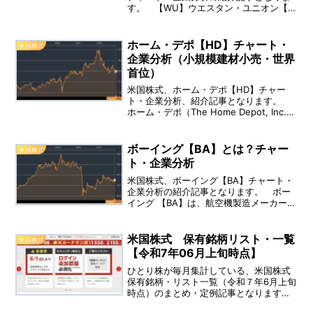
す。 【WU】ウエスタン・ユニオン【企
業情報】 ウェスタン・ユニオン
（Western Union Company）は、資金
移動と支払いサービスのプロバイダー会
ホーム・デポ【HD】チャート・
米国株式
社です。 設立：2006年、上場：2006
企業分析（小規模建材小売・世界
年9月、決算：12月、業種：業務支援サー
首位）
ビス、配当利回り：5.50％
米国株式、ホーム・デポ【HD】チャー
ト・企業分析、紹介記事となります。
ホーム・デポ（The Home Depot, Inc.）
は、ホームセンター運営会社であり、建
築資材や住宅増改築製品を主に販売す
る。 設立：1978年、上場：1984年4
ボーイング【BA】とは？チャー
米国株式
月、決算：01月、業種：小売業、配当利
ト・企業分析
回り：2.69％（直近）
米国株式、ボーイング【BA】チャート・
企業分析の紹介記事となります。 ボー
イング 【BA】は、航空機製造メーカー・
航空宇宙会社です。 事業内容：ボーイ
ング社は商用飛行機(BCA)事業、防衛・
宇宙・セキュリティ（BDS）事業、グロ
米国株式 保有銘柄リスト・一覧
米国株式
ーバル･サービス(BGS)、ボーイング・キ
【令和7年06月上旬時点】
ャピタル・コーポレーション(BCC)の4つ
の事業を運営。
ひとり株が毎月集計している、米国株式
保有銘柄・リスト一覧（令和７年6月上旬
時点）のまとめ・定例記事となります。
（※特定口座・iDeCo口座・NISA口座・