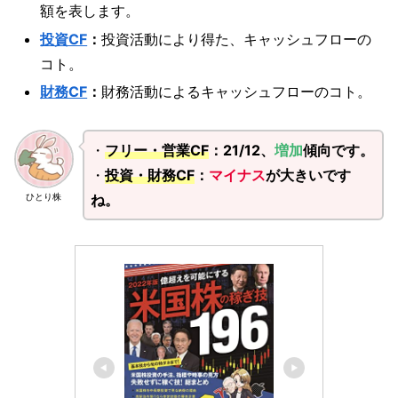
額を表します。
投資CF
：
投資活動により得た、キャッシュフローの
コト。
財務CF
：
財務活動によるキャッシュフローのコト。
・
フリー・営業CF
：21/12、
増加
傾向です。
・
投資・財務CF
：
マイナス
が大きいです
ね。
ひとり株