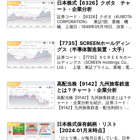
日本株式【6326】クボタ チャ
日本株式
ート・企業分析
証券コード：【6326】クボタ（KUBOTA
CORPORATION） 東証1部、業種：機
械、上場日：1949年05月16日、決算：12
月 配当利回り：2.10％（2022年03月
08日時点）事業内容：クボタグループ
は、主に農業機械・エンジン・建設機械
【7735】SCREENホールディン
日本株式
などの製品を提供している。
グス（半導体製造装置・大手）
証券コード：【7735】ＳＣＲＥＥＮホー
ルディングス（SCREEN Holdings Co.,
Ltd.） 上場：東証プライム、業種：電
気機器、上場日：1962年05月01日、決
算：03月、配当利回り：3.60％（直
近） 事業内容：SCREENホールディン
高配当株【9142】九州旅客鉄道
日本株式
グスは、半導体製造装置・印刷関連機
とは？チャート・企業分析
器・ディスプレー製造装置・成膜装置・
プリント基板関連機器の製造・販売をし
高配当株【9142】九州旅客鉄道とは？チ
ている会社です。
ャート・企業分析を紹介。証券コード :
【9142】九州旅客鉄道・配当利回り :
3.5%(実績) 〜 3.7%(予想)・九州全域の
鉄道会社であり、4つの事業セグメント
「運輸サービス」、「建設」、「不動
日本株式保有銘柄・リスト
日本株式
産・ホテル」、「流通・外食」を中心に
【2024.01月末時点】
展開。観光列車も人気。
「ひとり株」が毎月公表している、日本