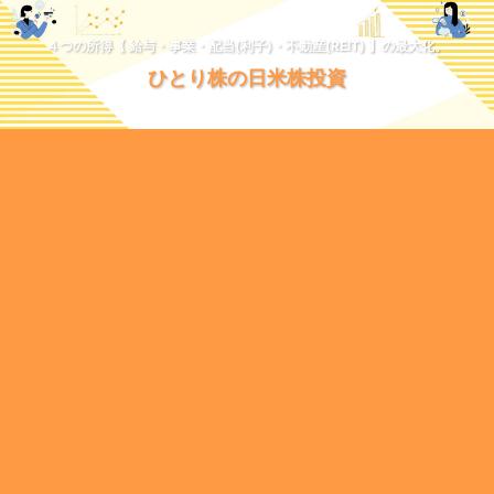
４つの所得【 給与・事業・配当(利子)・不動産(REIT) 】の最大化。
ひとり株の日米株投資