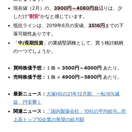
現在値（2月）の、
3900円～4080円台
辺りは、少
しだけ”
割安
”かなと感じています。
抵抗ラインは、2019年6月の安値、
3516円
までの下
落可能性ありです。
「
中/長期投資
」の業績堅調株として、買う検討銘柄
の一つでしょうか。
買時株価予想：
１株 ×
3500円～4000円
あたり。
売時株価予想：
１株 ×
4900円～5800円
あたり。
最新ニュース：
大塚HDの21年12月期、一転16%減
益 円安響く
関連ニュース：
「国内製薬会社」10社の平均給与…売
上高トップ10企業の羨望の給与額