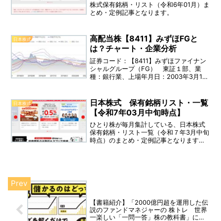
株式保有銘柄・リスト（令和6年01月）ま
とめ・定例記事となります。
高配当株【8411】みずほFGと
日本株式
は？チャート・企業分析
証券コード：【8411】みずほファイナン
シャルグループ（FG） 東証１部、業
種：銀行業、上場年月日：2003年3月12
日、決算：3月 配当利回り：
5.77％（2020年3月 実績） 事業内容：
みずほグループ統括会社であり、傘下に
日本株式 保有銘柄リスト・一覧
日本株式
銀行・リテール・証券・信託がありま
【令和7年03月中旬時点】
す。
ひとり株が毎月集計している、日本株式
保有銘柄・リスト一覧（令和７年3月中旬
時点）のまとめ・定例記事となります。
（※特定口座・NISA口座・個別株無し）
【書籍紹介】「2000億円超を運用した伝
説のファンドマネジャーの 株トレ 世界
一楽しい「一問一答」株の教科書」につ