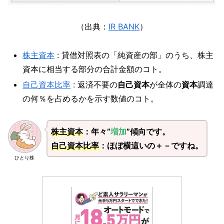
（出典：
IR BANK
）
株主資本
: 貸借対照表の「純資産の部」のうち、株主
資本に相当する部分の合計金額のコト。
自己資本比率
: 返済不要の
自己資本
が全体の
資本
調達
の何％を占めるかを示す数値のコト。
株主資本
：年々”
増加
”傾向です。
自己資本比率
：ほぼ横這いの＋－ですね。
ひとり株