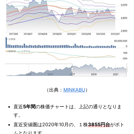
（出典：
MINKABU
）
直近
5年間
の株価チャートは、上記の通りとなりま
す。
直近安値圏は2020年10月の、１株
3855円台
がボト
ムとなります。