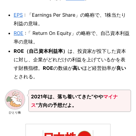
EPS
: 「Earnings Per Share」の略称で、1株当たり
利益の意味。
ROE
:「 Return On Equity」の略称で、自己資本利益
率の意味。
ROE（自己資本利益率）
は、投資家が投下した資本
に対し、企業がどれだけの利益を上げているかを表
す財務指標。
ROE
の数値が
高い
ほど経営効率が
良い
とされる。
2021年は、落ち着いてきた”やや
マイナ
ス
”方向の予想だよ。
ひとり株