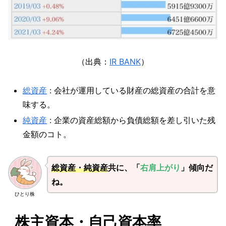
（出典：
IR BANK
）
総資産
: 会社が運用している財産の総資産の合計を意
味する。
純資産
: 企業の資産総額から負債総額を差し引いた残
金額のコト。
総資産・純資産
共に、「
右肩上がり
」傾向だ
ね。
ひとり株
株主資本・自己資本率