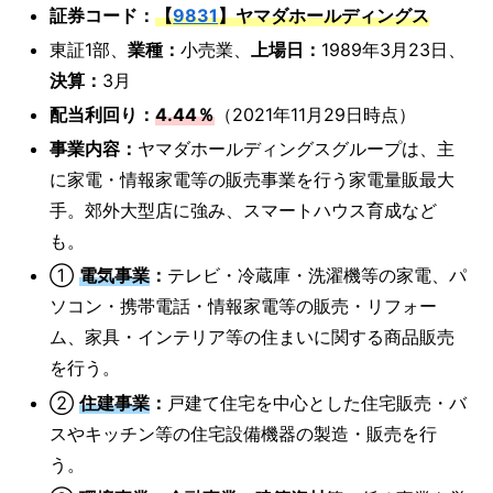
証券コード：
【
9831
】ヤマダホールディングス
東証1部、
業種：
小売業、
上場日：
1989年3月23日、
決算：
3月
配当利回り：
4.44％
（2021年11月29日時点）
事業内容：
ヤマダホールディングスグループは、主
に家電・情報家電等の販売事業を行う家電量販最大
手。郊外大型店に強み、スマートハウス育成など
も。
①
電気事業
：
テレビ・冷蔵庫・洗濯機等の家電、パ
ソコン・携帯電話・情報家電等の販売・リフォー
ム、家具・インテリア等の住まいに関する商品販売
を行う。
②
住建事業
：
戸建て住宅を中心とした住宅販売・バ
スやキッチン等の住宅設備機器の製造・販売を行
う。