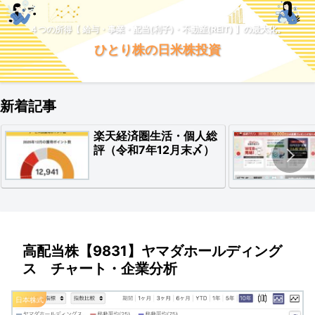
４つの所得【 給与・事業・配当(利子)・不動産(REIT) 】の最大化。
ひとり株の日米株投資
新着記事
楽天経済圏生活・個人総
評（令和7年12月末〆）
高配当株【9831】ヤマダホールディング
ス チャート・企業分析
日本株式