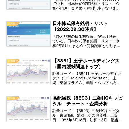
ている、日本株式保有銘柄・リスト（令
和4年1月）まとめ・定例記事となりま
す。
日本株式保有銘柄・リスト
日本株式
【2022.09.30時点】
「ひとり株の日米株投資」が毎月発表し
ている、日本株式保有銘柄・リスト（令
和4年9月）まとめ・定例記事となりま
す。
【3861】王子ホールディングス
日本株式
（国内製紙関連トップ）
証券コード：【3861】王子ホールディン
グス（Oji Holdings Corporation） 上
場：東証プライム、業種：パルプ・紙、
上場日：1949年12月16日、決算：03月、
配当利回り：3.08％（直近） 事業内
容：王子ホールディングスは、紙製造業
高配当株【8593】三菱HCキャピ
日本株式
者です。
タル チャート・企業分析
証券コード：【8593】三菱HCキャピタ
ル 東証1部、業種：その他金融、上場
日：1985年3月18日、決算：3月 配当利
回り：4.49％（2021年11月16日時点）