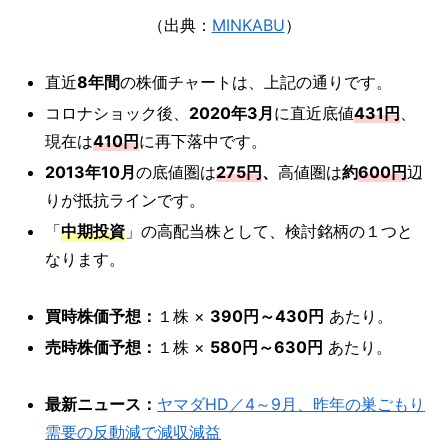
（出典：
MINKABU
）
直近
8年間
の株価チャートは、上記の通りです。
コロナショック後、
2020年3月
に直近底値
431円
、
現在は
410円
に再下落中です。
2013年10月
の底値圏は
275円
、
高値圏は
約
600円
辺
りが抵抗ラインです。
「
中期投資
」の高配当株として、検討銘柄の１つと
なります。
買時株価予想：
１株 ×
390円～430円
あたり。
売時株価予想：
１株 ×
580円～630円
あたり。
最新ニュース：
ヤマダHD／4～9月、昨年の巣ごもり
需要の反動減で減収減益