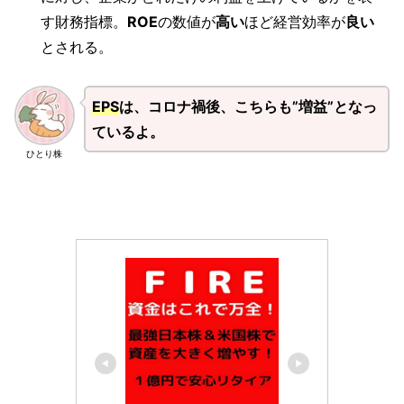
す財務指標。
ROE
の数値が
高い
ほど経営効率が
良い
とされる。
EPS
は、コロナ禍後、こちらも”増益”となっ
ているよ。
ひとり株