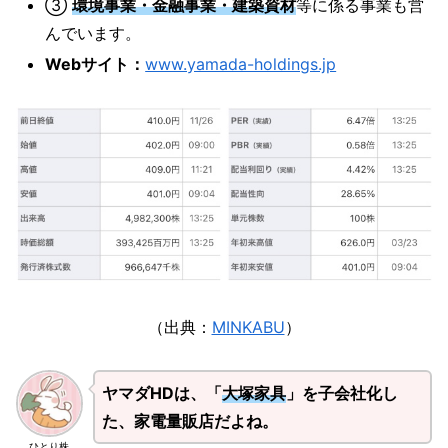
③
環境事業・金融事業・建築資材
等に係る事業も営
んでいます。
Webサイト：
www.yamada-holdings.jp
（出典：
MINKABU
）
ヤマダHDは、「
大塚家具
」を子会社化し
た、家電量販店だよね。
ひとり株