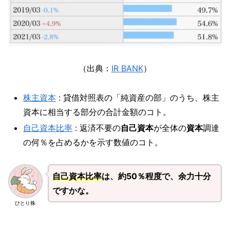
（出典：
IR BANK
）
株主資本
: 貸借対照表の「純資産の部」のうち、株主
資本に相当する部分の合計金額のコト。
自己資本比率
: 返済不要の
自己資本
が全体の
資本
調達
の何％を占めるかを示す数値のコト。
自己資本比率
は、約50％程度で、余力十分
ですかな。
ひとり株