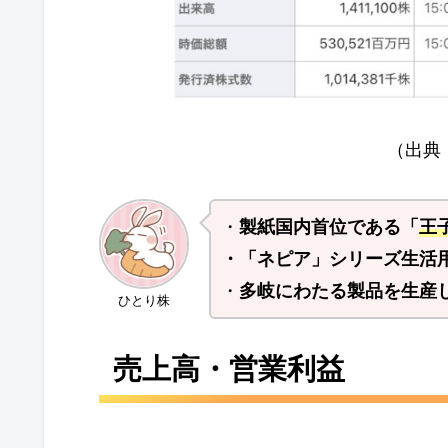
（出典
・
製紙国内首位である「
王
・「ネピア」シリーズ生活
・
多岐にわたる製品を生産
ひとり株
売上高・営業利益