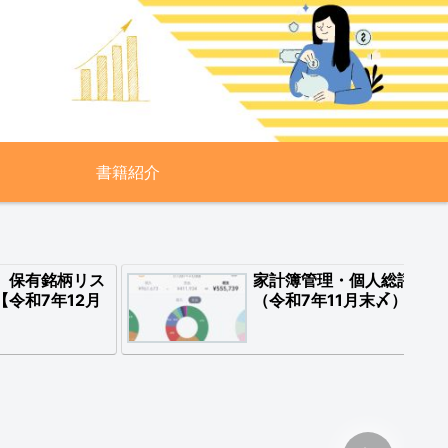
書籍紹介
 保有銘柄リス
家計簿管理・個人総評
【令和7年12月
（令和7年11月末〆）
】