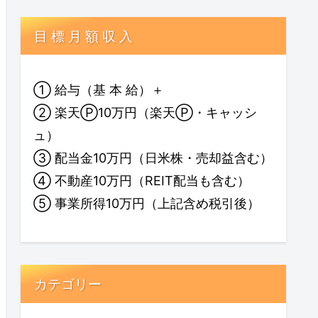
目 標 月 額 収 入
① 給与（基 本 給）＋
② 楽天Ⓟ10万円（楽天Ⓟ・キャッシ
ュ）
③ 配当金10万円（日米株・売却益含む）
④ 不動産10万円（REIT配当も含む）
⑤ 事業所得10万円（上記含め税引後）
カテゴリー