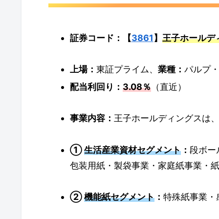
証券コード：【
3861
】
王子ホールディング
上場：
東証プライム、
業種：
パルプ
配当利回り：
3.08％
（直近）
事業内容：
王子ホールディングスは
①
生活産業資材セグメント
：
段ボー
包装用紙・製袋事業・家庭紙事業・
②
機能紙セグメント
：
特殊紙事業・