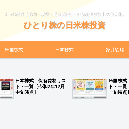
４つの所得【 給与・事業・配当(利子)・不動産(REIT) 】の最大化。
ひとり株の日米株投資
米国株式
日本株式
家計管理
日本株式 保有銘柄リス
米国株式
ト・一覧【令和7年12月
ト・一覧
中旬時点】
上旬時点