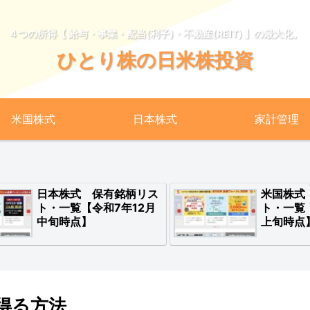
４つの所得【 給与・事業・配当(利子)・不動産(REIT) 】の最大化。
ひとり株の日米株投資
米国株式
日本株式
家計管理
日本株式 保有銘柄リス
米国株式
ト・一覧【令和7年12月
ト・一覧
中旬時点】
上旬時点
得る方法