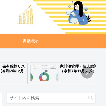
書籍紹介
 保有銘柄リス
家計簿管理・個人総評
【令和7年12月
（令和7年11月末〆）
】