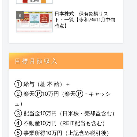
日本株式 保有銘柄リス
ト・一覧【令和7年11月中旬
時点】
目 標 月 額 収 入
① 給与（基 本 給）＋
② 楽天Ⓟ10万円（楽天Ⓟ・キャッシ
ュ）
③ 配当金10万円（日米株・売却益含む）
④ 不動産10万円（REIT配当も含む）
⑤ 事業所得10万円（上記含め税引後）