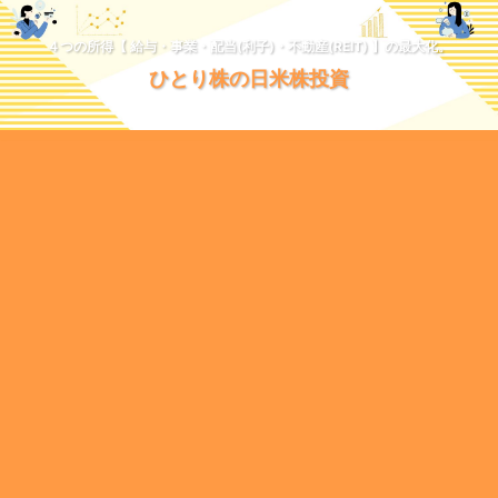
４つの所得【 給与・事業・配当(利子)・不動産(REIT) 】の最大化。
ひとり株の日米株投資