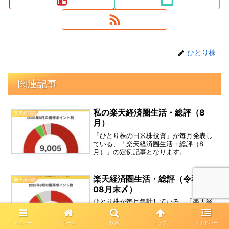
ひとり株
関連記事
私の楽天経済圏生活・総評（8
楽天経済圏
月）
「ひとり株の日米株投資」が毎月発表し
ている、「楽天経済圏生活・総評（8
月）」の定例記事となります。
楽天経済圏生活・総評（令和7年
楽天経済圏
08月末〆）
ひとり株が毎月集計している、「楽天経
済圏生活・総評（08月）」のまとめ・定
例記事更新しました。（※各種利用中の
メニュー
ホーム
検索
トップ
サイドバー
「楽天グループ」を主に、まとめていま