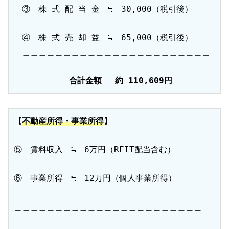
　③　株 式 配 当 金　≒　30,000（税引後）

　④　株 式 売 却 益　≒　65,000（税引後）

　＿＿＿＿＿＿＿＿＿＿＿＿＿＿＿＿＿＿＿＿＿＿＿

    合計金額 　約 110,609円
【
不動産所得・事業所得
​】
⑤　賃料収入　≒　6万円（REIT配当含む）

⑥　事業所得　≒　12万円（個人事業所得）

＿＿＿＿＿＿＿＿＿＿＿＿＿＿＿＿＿＿＿＿＿＿＿
