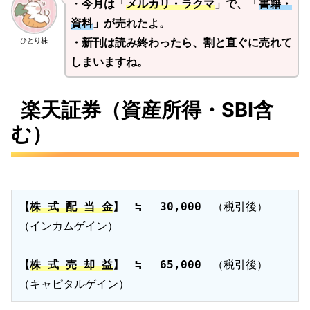
・
今月は「
メルカリ・ラクマ
」で、「
書籍・
資料
」が売れたよ。
・新刊は読み終わったら、割と直ぐに売れて
ひとり株
しまいますね。
楽天証券（資産所得・SBI含
む）
【
株 式 配 当 金
】　≒　 30,000
　（税引後）​

（インカムゲイン）

【
株 式 売 却 益
】　≒　 65,000
　（税引後）

（キャピタルゲイン）