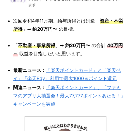
次回令和4年11月期、給与所得とは別途「
資産・不労
所得
」➡
約20万円〜
の目標。
「
不動産・事業所得
」➡
約20万円〜
の合計
40万円
～
収益を目指したいと思います。
最新ニュース：
「楽天ポイントカード」と「楽天ペ
イ」「楽天Edy」利用で最大1000％ポイント還元
関連ニュース：
「楽天ポイントカード」、「ファミ
マのアプリ大抽選会！最大77,777ポイントあたる！」
キャンペーンを実施