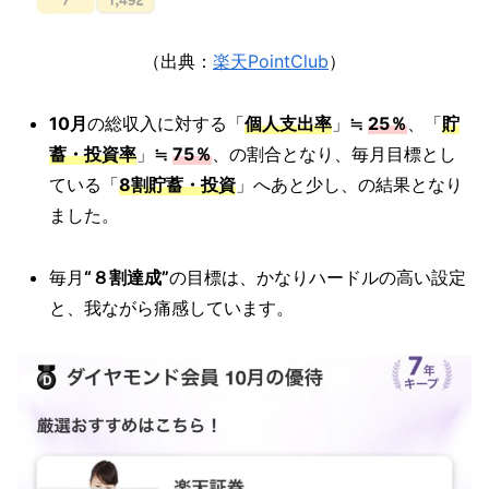
（出典：
楽天PointClub
）
10月
の総収入に対する「
個人支出率
」
≒
25％
、「
貯
蓄・投資率
」
≒
75％
、の割合となり、毎月目標とし
ている「
8割貯蓄・投資
」へあと少し、の結果となり
ました。
毎月
“８割達成”
の目標は、かなりハードルの高い設定
と、我ながら痛感しています。