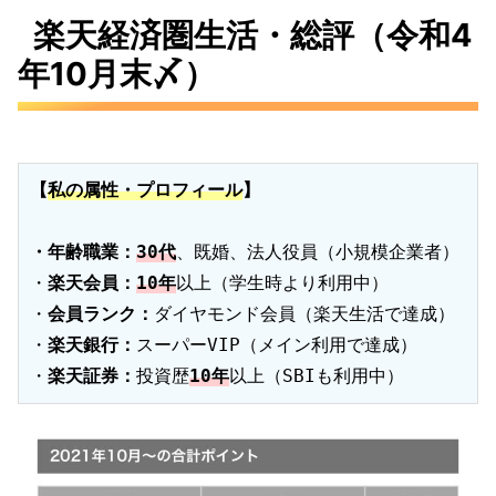
楽天経済圏生活・総評（令和4
年10月末〆）
【
私の属性・プロフィール
】
・年齢職業：
30代
、既婚、法人役員（小規模企業者）

・
楽天会員：
10年
以上（学生時より利用中）

・
会員ランク：
ダイヤモンド会員（楽天生活で達成）

・
楽天銀行：
スーパーVIP（メイン利用で達成）

​​​​​​・
楽天証券：
投資歴
10年
以上（SBIも利用中）