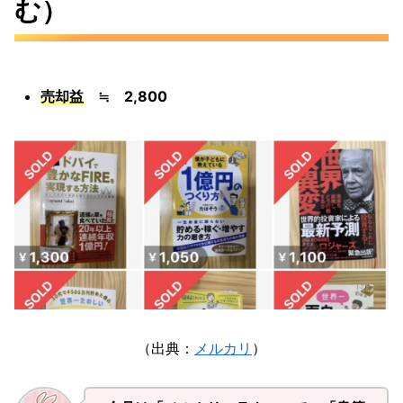
む）
売却益
≒ 2,800
（出典：
メルカリ
）