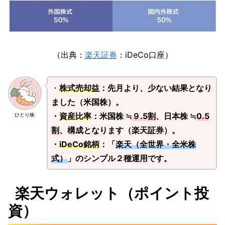
（出典：
楽天証券
：iDeCo口座）
・
株式売却益
：先月より、少ない結果となり
ました（米国株）。
・
資産比率
：米国株 ≒
９.5割
、日本株 ≒
0.5
ひとり株
割
、構成となります（楽天証券）。
・
iDeCo銘柄
：「
楽天（全世界・全米株
式）
」のシンプル２種運用です。
楽天ウォレット（ポイント投
資）