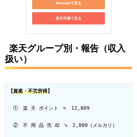
Amazonで見る
楽天市場で見る
楽天グループ別・報告（収入
扱い）
【
資産・不労所得
】
　①　楽 天 ポイント　≒　12,809

　②　不 用 品 売 却　≒　2,800（メルカリ）
