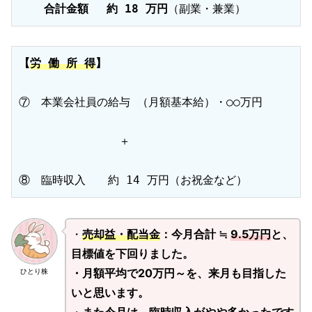
合計金額　 約 18 万円
（副業・兼業）
【
労 働 所 得
​】
⑦　本業会社員の給与 （月額基本給）・○○万円

　　　　　　　　　＋

⑧　臨時収入　　約 14 万円（お祝金など）
・
売却益・配当金
：今月合計 ≒
9.5万円
と、
目標値を下回りました。
・月額平均で20万円～を、来月も目指した
ひとり株
いと思います。