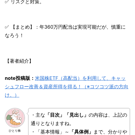
✅ リスクと対策。
✅ 【まとめ】：年360万円配当は実現可能だが、慎重に
なろう！
【著者紹介】
note投稿版：
米国株ETF（高配当）を利用して、キャッ
シュフロー改善＆資産所得を得る！（※コツコツ派の方向
け。）
・主な
「目次」「見出し」
の内容は、上記の
通りとなりますね。
・「基本情報」～
「具体例」
まで、分かりや
ひとり株