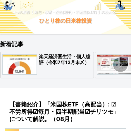
４つの所得【 給与・事業・配当(利子)・不動産(REIT) 】の最大化。
ひとり株の日米株投資
新着記事
楽天経済圏生活・個人総
評（令和7年12月末〆）
【書籍紹介】「米国株ETF（高配当）: ☑
不労所得☑毎月・四半期配当☑チリツモ」
について解説。（08月）