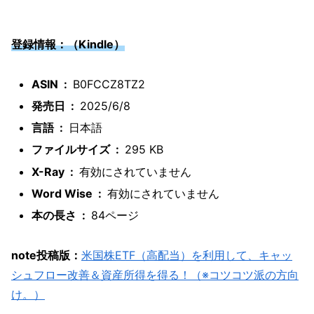
登録情報：（Kindle）
ASIN ‏ : ‎
B0FCCZ8TZ2
発売日 ‏ : ‎
2025/6/8
言語 ‏ : ‎
日本語
ファイルサイズ ‏ : ‎
295 KB
X-Ray ‏ : ‎
有効にされていません
Word Wise ‏ : ‎
有効にされていません
本の長さ ‏ : ‎
84ページ
note投稿版：
米国株ETF（高配当）を利用して、キャッ
シュフロー改善＆資産所得を得る！（※コツコツ派の方向
け。）