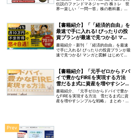
伝説のファンドマネジャーの 株トレ 世
界一楽しい「一問一答」株の教科書」ま
とめ・紹介記事となります。 「この株
は売りか？それとも買いか？儲かる株は
どっちか？」などなど・・ クイズを解
【書籍紹介】「「経済的自由」を
書籍紹介
くだけで、株のセンスが自然と身につ
最速で手に入れる! ぴったりの投
く、”厳選60問題”を出題しています。
資プランが最速で見つかる! マン
ガと図解 はじめてのFIRE」につ
書籍紹介・新刊「「経済的自由」を最速
いて
で手に入れる! ぴったりの投資プランが最
速で見つかる! マンガと図解 はじめての
FIRE」まとめ・紹介記事となります。 近
年「FIRE」という単語が、欧米はもとよ
り国内でも注目されるようになりまし
【書籍紹介】「元手ゼロからドバ
書籍紹介
た。本書では、誰でもできる「サイド
イで豊かなFIREを実現する方法
FIRE」に特化して解説しています。
雪だるま式に資産を増やすシンプ
ルな戦略」について解説。
書籍紹介、「元手ゼロからドバイで豊か
なFIREを実現する方法 雪だるま式に資
産を増やすシンプルな戦略」 まとめ・紹
介記事となります。 あなたも豊かなFIRE
を実現できる手順。 道端の草を食べてい
た極貧生活から、後に２０年以上連続
「年収１億円」を達成している著者「Ｍ
ａｙｕｍｉ Ｓａｋａｉ」氏。