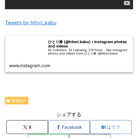
Tweets by hitori_kabu
ひとり株 (@hitori.kabu) • Instagram photos
and videos
82 Followers, 32 Following, 219 Posts - See Instagram
photos and videos from ひとり株 (@hitori.kabu)
www.instagram.com
書籍紹介
シェアする
X
Facebook
はてブ