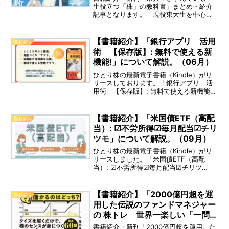
生役立つ「株」の教科書」まとめ・紹介
記事となります。 現役東大生を中心と
する900名の大学生に「本当の株と金融
のしくみ」を教える。 東大金融研究会
とは、東大生を主体に様々な大学生が集
【書籍紹介】「銀行アプリ 活用
書籍紹介
まって「投資」や「金融」を学ぶ研究会
術 【保存版】: 無料で使える新
です。 この本では、そのなかでも人気
機能!」について解説。（06月）
の「株」「投資」の講義をまとめていま
す。
ひとり株の最新電子書籍（Kindle）がリ
リースしております。「銀行アプリ 活
用術 【保存版】: 無料で使える新機能
銀行アプリ」 まとめ・紹介記事となりま
す。（※著者：ひとり株）
【書籍紹介】「米国債ETF（高配
書籍紹介
当）: ☑不労所得☑毎月配当☑チリ
ツモ」について解説。（09月）
ひとり株の最新電子書籍（Kindle）がリ
リースしました。「米国債ETF（高配
当）: ☑不労所得☑毎月配当☑チリツ
モ」 まとめ・紹介記事となります。（※
著者：ひとり株）
【書籍紹介】「2000億円超を運
書籍紹介
用した伝説のファンドマネジャー
の 株トレ 世界一楽しい「一問
一答」株の教科書」について
書籍紹介・新刊「2000億円超を運用した