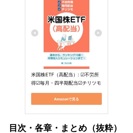
米国株ETF（高配当）: ☑不労所
得☑毎月・四半期配当☑チリツモ
Amazonで見る
目次・各章・まとめ（抜粋）