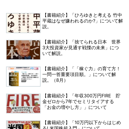
【書籍紹介】「ひろゆきと考える 竹中
平蔵はなぜ嫌われるのか?」について解
説。
【書籍紹介】「捨てられる日本 世界
3大投資家が見通す戦慄の未来」につ
いて解説。
【書籍紹介】「「稼ぐ力」の育て方！
一問一答重要項目順。」について解
説。（8月）
【書籍紹介】「年収300万円FIRE 貯
金ゼロから7年でセミリタイアする
「お金の増やし方」」について
【書籍紹介】「10万円以下からはじめ
る! 米国株超入門」について