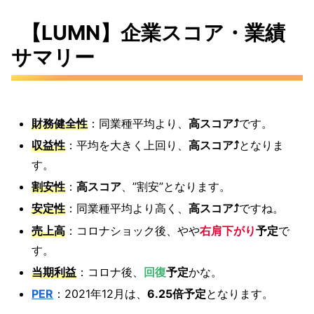
【LUMN】企業スコア・業績
サマリー
財務健全性
：同業種平均より、
高スコア⤴
です。
収益性
：平均を大きく上回り、
高スコア⤴
となりま
す。
割安性
：
高スコア
、”割安”となります。
安定性
：同業種平均より高く、
高スコア⤴
ですね。
売上高
：コロナショック後、やや
右肩下がり
予定
で
す。
当期利益
：コロナ後、
回復
予定
かな。
PER
：2021年12月は、
6.25倍予定
となります。