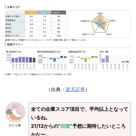
（出典：
楽天証券
）
全ての企業スコア項目で、平均以上となって
いるね。
21/12からの”
回復
”予想に期待したいところ
ひとり株
かなー。