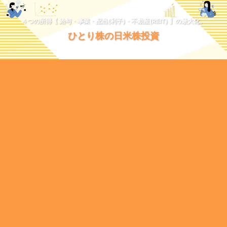
４つの所得【 給与・事業・配当(利子)・不動産(REIT) 】の最大化。
ひとり株の日米株投資