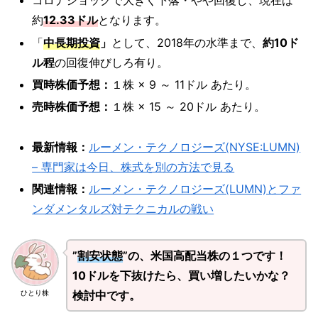
コロナショックで大きく下落・やや回復し、現在は
約
12.33ドル
となります。
「
中長期投資
」
として、2018年の水準まで、
約10ド
ル程
の回復伸びしろ有り。
買時株価予想：
１株 × 9 ～ 11ドル あたり。
売時株価予想：
１株 × 15 ～ 20ドル あたり。
最新情報：
ルーメン・テクノロジーズ(NYSE:LUMN)
– 専門家は今日、株式を別の方法で見る
関連情報：
ルーメン・テクノロジーズ(LUMN)とファ
ンダメンタルズ対テクニカルの戦い
”
割安状態
”の、米国高配当株の１つです！
10ドルを下抜けたら、買い増したいかな？
検討中です。
ひとり株