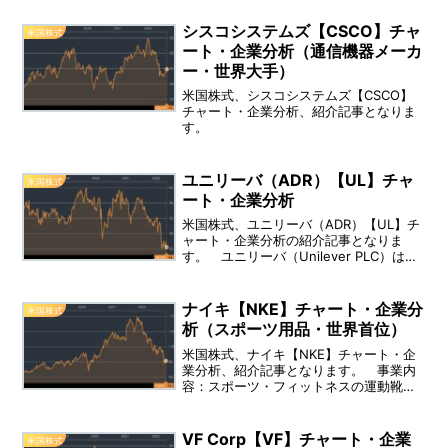
う、インターネット検索サービス・Web
サイトを提供している会社です。 事業
シスコシステムズ【CSCO】チャ
米国株式
内容：2つの事業セグメントを運営してい
ート・企業分析（通信機器メーカ
ます。
ー・世界大手）
米国株式、シスコシステムズ【CSCO】
チャート・企業分析、紹介記事となりま
す。
ユニリーバ（ADR）【UL】チャ
米国株式
ート・企業分析
米国株式、ユニリーバ（ADR）【UL】チ
ャート・企業分析の紹介記事となりま
す。 ユニリーバ（Unilever PLC）は、
日用消費財を提供する会社です。 創
業：1894年、上場：1939年8月、決算：
12月、業種：金融業、配当利回り：
ナイキ【NKE】チャート・企業分
米国株式
４.10％ 事業内容：同社は4つの事業セ
析（スポーツ用品・世界首位）
グメントを運営する。
米国株式、ナイキ【NKE】チャート・企
業分析、紹介記事となります。 事業内
容：スポーツ・フィットネスの運動靴・
アパレル・機器・アクセサリー・サービ
ス設計・マーケティング・販売を行う企
業です。 設立：1969年、上場：1980年
VF Corp【VF】チャート・企業
米国株式