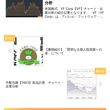
12月、決算：05月、業種：小売業、配当
分析
利回り：1.38％（直近）
米国株式、VF Corp【VF】チャート・企
業分析の紹介記事となります。 VF（VF
Corp）は、アパレル・フットウェア・ア
クセサリーのメーカーです。 創業日：
1899年、上場：1951年3月、決算：３
月、業種：一般消費財、配当利回り：
4.21％ 事業内容：ブランドの「ライフ
スタイルアパレル・フットウェア・関連
製品の設計・製造・調達・マーケティン
グ・流通」を行う。
【書籍紹介】「賢明なる個人投資家への
道」について
中配当株【7453】良品計画 チャート・
企業分析