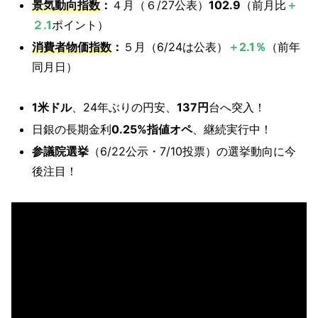
景気動向指数
：
４月（６/27公表）
102.9
（前月比
＋
２.1
ポイント）
消費者物価指数
：
５月（6/24は公表）
＋2.1％
（前年
同月日）
1米ドル
、24年ぶりの円安、
137円
台へ突入！
日銀の長期金利
0.25%指値オペ
、継続実行中！
参議院選挙
（6/22公示・7/10投票）の選挙動向に今
後注目！