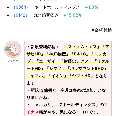
（9064）
ヤマトホールディングス
＋1.3％
（9142）
​ 九州旅客鉄道
＋15.92%​​​​​
※全40銘柄
・新規登場銘柄：「
エス・エム・エス」「ア
サヒHD」「神戸物産」「F＆LC」「ミンカ
ブ」「エーザイ」「伊藤忠テクノ」「リクル
ひとり株
ートHD」「シマノ」「パラマウントBHD」
「ヤマハ」「イオン」「ヤマトHD
」となり
ます！
・新規
13銘柄
と、今月は多めの追加、とな
りましたね。
・「メルカリ」「Zホールディングス」の
マ
イナス
幅がやや、気になるトコロです。