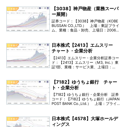
【3038】神戸物産（業務スーパ
日本株式
ー展開）
証券コード：【3038】神戸物産（KOBE
BUSSAN CO.,LTD.） 上場：東証プライ
ム、業種：食品・卸売、上場日：2006年
06月01日、決算：10月 配当利回り：
0.53％（実績） 事業内容：神戸物産グ
ループは、業務用食材等の製造・卸売・
日本株式【2413】エムスリー
日本株式
小売業を主たる事業として行っていま
チャート・企業分析
す。
【2413】エムスリー・企業分析証券コー
ド：【2413】エムスリー（M3, Inc.）東
証1部、業種：サービス業、上場日：
2004年09月16日、決算：3月配当利回
り：0.29％（2022年03月15日時点）事
業内容：エムスリーグループは、...
【7182】ゆうちょ銀行 チャー
日本株式
ト・企業分析
【7182】ゆうちょ銀行・企業分析 証券
コード：【7182】ゆうちょ銀行（JAPAN
POST BANK Co.,Ltd.） 上場：プライ
ム、業種：銀行業、上場日：2015年11月
04日、決算：3月 配当利回り：
5.15％（2022年04月18日時点） 事業内
日本株式【4578】大塚ホールデ
日本株式
容：「ゆうちょ銀行」は銀行業に従事す
ィングス
る日本の会社です。