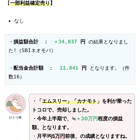
【
一部利益確定売り
】
なし
・
損益額合計　：
＋34,037
 円
 の結果となりまし
た!（SBIネオモバ）

・
配当金合計額　：  
11,041
 円
 となります。（件
数16）
・「
エムスリー」「カナモト
」を利が乗った
トコロで、売却しました。
・今年上半期で、≒
＋30万円
程度の損益
ひとり株
額、となります。
・
月平均
5万円
前後、の成績となりますね。