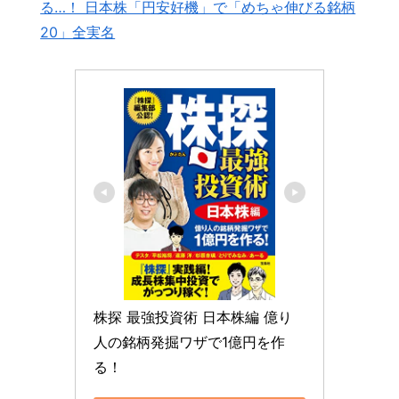
る…！ 日本株「円安好機」で「めちゃ伸びる銘柄
20」全実名
株探 最強投資術 日本株編 億り
人の銘柄発掘ワザで1億円を作
る！