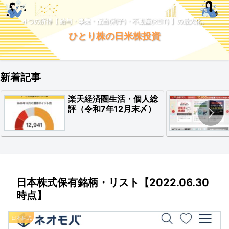
４つの所得【 給与・事業・配当(利子)・不動産(REIT) 】の最大化。
ひとり株の日米株投資
新着記事
楽天経済圏生活・個人総
評（令和7年12月末〆）
日本株式保有銘柄・リスト【2022.06.30
時点】
日本株式