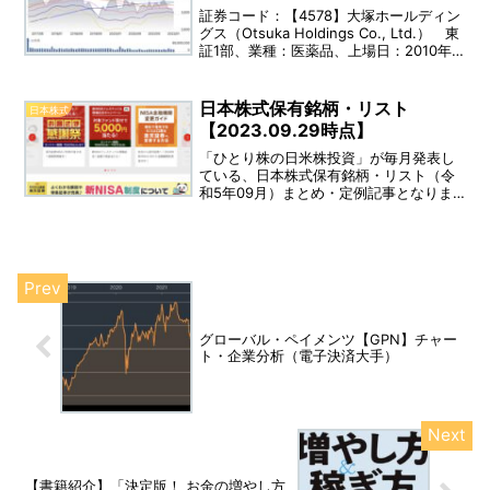
証券コード：【4578】大塚ホールディン
グス（Otsuka Holdings Co., Ltd.） 東
証1部、業種：医薬品、上場日：2010年
12月15日、決算：12月 配当利回り：
2.44％（2022年02月09日時点） 事業
内容：大塚ホールディングスは、医療関
日本株式保有銘柄・リスト
日本株式
連・ニュートラシューティカルズ関連・
【2023.09.29時点】
消費者関連・倉庫・運送業、液晶・分光
事業・化学薬品等のその他の事業を行っ
「ひとり株の日米株投資」が毎月発表し
ています。
ている、日本株式保有銘柄・リスト（令
和5年09月）まとめ・定例記事となりま
す。
グローバル・ペイメンツ【GPN】チャー
ト・企業分析（電子決済大手）
【書籍紹介】「決定版！ お金の増やし方