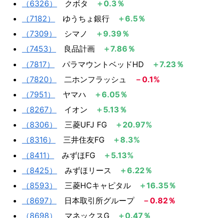
（6326）
クボタ
＋0.3％
（7182）
ゆうちょ銀行
＋6.5％
（7309）
シマノ
＋9.39％
（7453）
良品計画
＋7.86％
（7817）
パラマウントベッドHD
＋7.23％
（7820）
二ホンフラッシュ
－0.1%
（7951）
ヤマハ
＋6.05％
（8267）
イオン
＋5.13％
（8306）
​ 三菱UFJ FG
＋20.97%​​​​
（8316）
​ 三井住友FG
＋8.3%​​​​
（8411）
​ みずほFG ​
＋5.13%
（8425）
みずほリース
＋6.22％
（8593）
三菱HCキャピタル
＋16.35％​
（8697）
日本取引所グループ
－0.82％
（8698）
マネックスG
＋0.47％