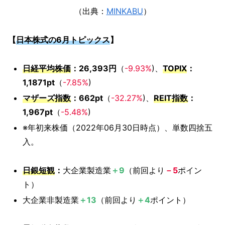
（出典：
MINKABU
）
【
日本株式の6月トピックス
】
日経平均株価
：26,393円
（
-9.93%
)、
TOPIX
：
1,1871pt
（
-7.85%
)
マザーズ指数
：662pt
（
-32.27%
)、
REIT指数
：
1,967pt
（
-5.48%
)
※年初来株価（2022年06月30日時点）、単数四捨五
入。
日銀短観
：
大企業製造業
＋9
（前回より
－5
ポイン
ト）
大企業非製造業
＋13
（前回より
＋4
ポイント）