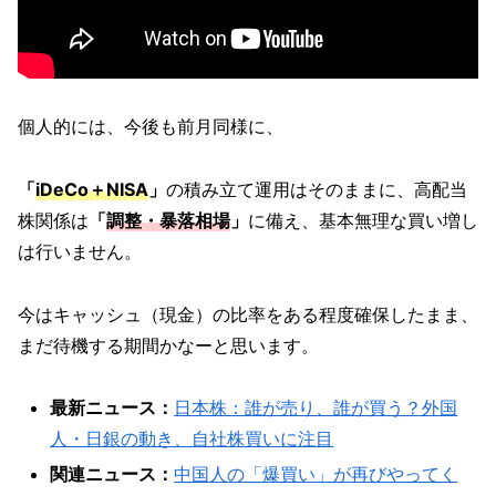
個人的には、今後も前月同様に、
「
iDeCo＋NISA
」
の積み立て運用はそのままに、高配当
株関係は
「
調整・暴落相場
」
に備え、基本無理な買い増し
は行いません。
今はキャッシュ（現金）の比率をある程度確保したまま、
まだ待機する期間かなーと思います。
最新ニュース：
日本株：誰が売り、誰が買う？外国
人・日銀の動き、自社株買いに注目
関連ニュース：
中国人の「爆買い」が再びやってく