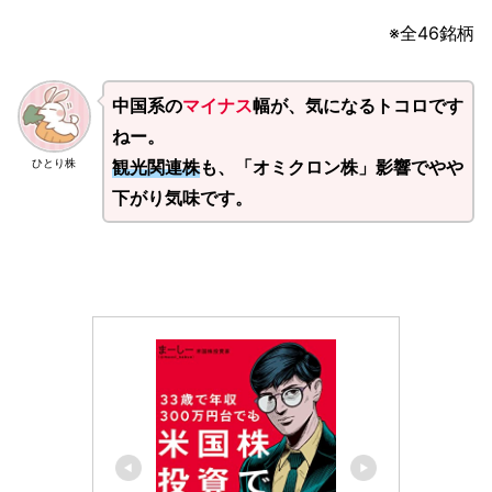
※全46銘柄
中国系の
マイナス
幅が、気になるトコロです
ねー。
観光関連株
も、「オミクロン株」影響でやや
ひとり株
下がり気味です。