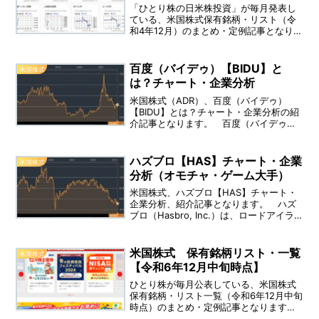
「ひとり株の日米株投資」が毎月発表し
ている、米国株式保有銘柄・リスト（令
和4年12月）のまとめ・定例記事となりま
す。
百度（バイデゥ）【BIDU】と
米国株式
は？チャート・企業分析
米国株式（ADR）、百度（バイデゥ）
【BIDU】とは？チャート・企業分析の紹
介記事となります。 百度（バイデゥ）
【BIDU】 は、中国の「Baidu.com」とい
う、インターネット検索サービス・Web
サイトを提供している会社です。 事業
ハズブロ【HAS】チャート・企業
米国株式
内容：2つの事業セグメントを運営してい
分析（オモチャ・ゲーム大手）
ます。
米国株式、ハズブロ【HAS】チャート・
企業分析、紹介記事となります。 ハズ
ブロ（Hasbro, Inc.）は、ロードアイラ
ンド州に拠点を置く、玩具・ゲームメー
カーです。 設立：1926年、上場：1971
年08月、決算：12月、業種：玩具・児童
米国株式 保有銘柄リスト・一覧
米国株式
用品、配当利回り：4.91％（直近）
【令和6年12月中旬時点】
ひとり株が毎月公表している、米国株式
保有銘柄・リスト一覧（令和6年12月中旬
時点）のまとめ・定例記事となります。
（※特定口座・iDeCo口座・新NISA口