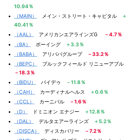
10.94％​
（MAIN）
​ メイン・ストリート・キャピタル
＋
40.41％​​​
（AAL）
​ アメリカンエアラインズG
－4.7％​​
（BA）​
ボーイング ​
＋3.3％​
（BABA）
​アリババグループ ​​
－33.2％​​
（BEPC）
​ ブルックフィールド リニューアブル ​
－18.3％​​
（BIDU）
​ バイデゥ
－11.8％
（CAH）
​ カーディナルヘルス
＋0.6％
（CCL）
​ カーニバル
－1.6％
（D）
​ ドミニオン エナジー
＋12.8％​
（DAL）
​デルタエアーラインズ
＋5.2％
（DISCA）
​ディスカバリー
－7.2％