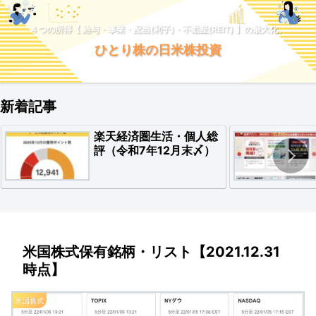
４つの所得【 給与・事業・配当(利子)・不動産(REIT) 】の最大化。
ひとり株の日米株投資
新着記事
楽天経済圏生活・個人総
評（令和7年12月末〆）
米国株式保有銘柄・リスト【2021.12.31
時点】
米国株式