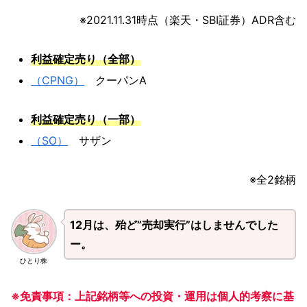
※2021.11.31時点（楽天・SBI証券）​​​​ADR​含む
利益確定売り
（全部）
（CPNG）
クーパンA
利益確定売り（一部）
（SO）​
サザン
※全2銘柄
12月は、殆ど”売却実行”はしませんでした
ー。
ひとり株
※免責事項：上記銘柄等への投資・運用は個人的考察に基