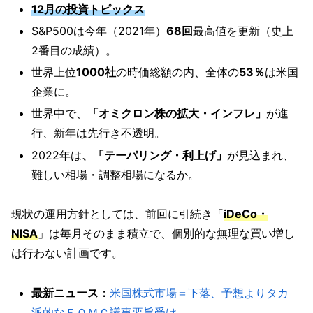
12月の投資トピックス
S&P500は今年（2021年）
68回
最高値を更新（史上
2番目の成績）。
世界上位
1000社
の時価総額の内、全体の
53％
は米国
企業に。
世界中で、
「オミクロン株の拡大・インフレ」
が進
行、新年は先行き不透明。
2022年は
、「テーパリング・利上げ」
が見込まれ、
難しい相場・調整相場になるか。
現状の運用方針としては、前回に引続き「
iDeCo・
NISA
」は毎月そのまま積立で、個別的な無理な買い増し
は行わない計画です。
最新ニュース：
米国株式市場＝下落、予想よりタカ
派的なＦＯＭＣ議事要旨受け