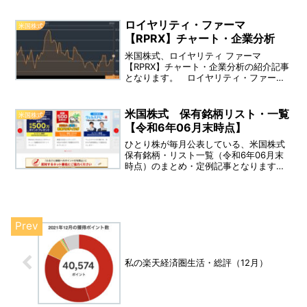
座・積立投資枠）
ロイヤリティ・ファーマ
米国株式
【RPRX】チャート・企業分析
米国株式、ロイヤリティ ファーマ
【RPRX】チャート・企業分析の紹介記事
となります。 ロイヤリティ・ファーマ
（Royalty Pharma plc）は、後期段階の
バイオ医薬製品への投資を行っていま
す。 配当利回り：1.83 ％（税込）、
米国株式 保有銘柄リスト・一覧
米国株式
NASDAQ上場。 事業内容：中小企業の
【令和6年06月末時点】
バイオテクノロジー企業・グローバルな
製薬企業を通じて、学術機関・研究病
ひとり株が毎月公表している、米国株式
院・非営利団体に投資する。
保有銘柄・リスト一覧（令和6年06月末
時点）のまとめ・定例記事となります。
（※特定口座・iDeCo口座・新NISA口
座・積立投資枠）
私の楽天経済圏生活・総評（12月）