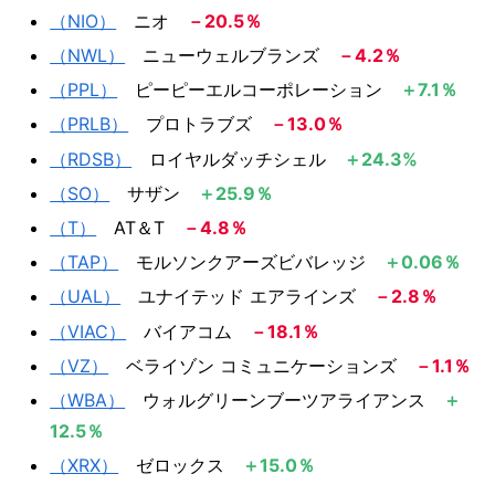
（NIO）
​ ニオ
－20.5％​​
（NWL）
​ ニューウェルブランズ
－4.2％
（PPL）
​ ピーピーエルコーポレーション
＋7.1％​
（PRLB）
プロトラブズ
－13.0％
（RDSB）
​ ロイヤルダッチシェル ​​
＋24.3%​​
​​（SO）​
サザン ​
＋25.9％​
（T）
​ AT＆T
－4.8％​
（TAP）
​モルソンクアーズビバレッジ
＋0.06％
（UAL）
ユナイテッド エアラインズ
－2.8％
（VIAC）
​ バイアコム
－18.1％
（VZ）
​ ベライゾン コミュニケーションズ
－1.1％​
（WBA）
​ウォルグリーンブーツアライアンス
＋
12.5％
​​（XRX）
​ ゼロックス
＋15.0％