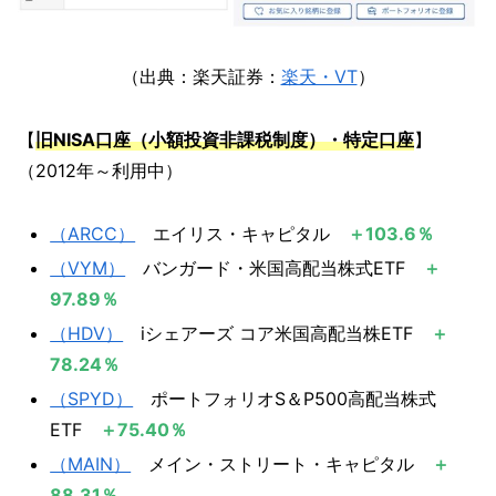
（出典：楽天証券：
楽天・VT
）
【
旧
NISA口座（小額投資非課税制度）・特定口座
】
（2012年～利用中）
（ARCC）
​ エイリス・キャピタル
＋103.6％​
（VYM）
​ バンガード・米国高配当株式ETF
＋
97.89％
（HDV）​​​​
iシェアーズ コア米国高配当株ETF
＋
78.24％
（SPYD）​
ポートフォリオS＆P500高配当株式
ETF
＋75.40％
（MAIN）
​ メイン・ストリート・キャピタル
＋
88.31％