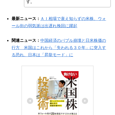
す。
最新ニュース：
ＡＩ相場で衰え知らずの米株、ウォ
ール街の弱気派は出遅れ挽回に躍起
関連ニュース：
中国経済のバブル崩壊と日米株価の
行方 米国はこれから「失われる３０年」に突入す
る恐れ、日本は「昇龍モード」に