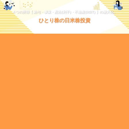
４つの所得【 給与・事業・配当(利子)・不動産(REIT) 】の最大化。
ひとり株の日米株投資