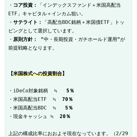
・
コア投資：
「インデックスファンド＋米国高配当
ETF」キャピタル＋インカム狙い。

・
サテライト：
「高配当BDC銘柄＋米国債ETF」トッ
ピングとして選択しています。

・
原則方針：
 ”中・長期投資・ガチホールド運用”が
前提戦略となります。

【
米国株式への投資割合
】
・iDeCo対象銘柄  ≒   
5％
・米国高配当ETF  ≒  
70％
・米国高配当BDC  ≒  
 5％
・現金キャッシュ ≒  
20％
上記の構成比率におおよそ現在なっています。（2/29