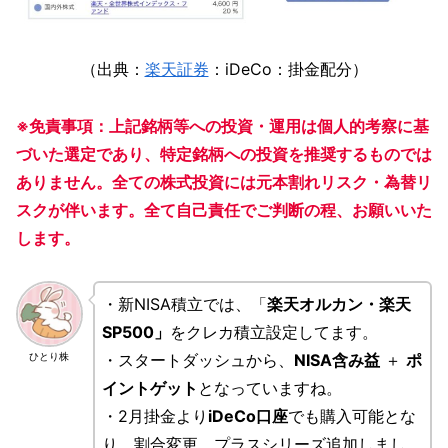
（出典：
楽天証券
：iDeCo：掛金配分）
※免責事項：上記銘柄等への投資・運用は個人的考察に基
づいた選定であり、特定銘柄への投資を推奨するものでは
ありません。全ての株式投資には元本割れリスク・為替リ
スクが伴います。全て自己責任でご判断の程、お願いいた
します。
・新NISA積立では、「
楽天オルカン・楽天
SP500」
をクレカ積立設定してます。
・スタートダッシュから、
NISA含み益
＋
ポ
ひとり株
イントゲット
となっていますね。
・2月掛金より
iDeCo口座
でも購入可能とな
り、割合変更、プラスシリーズ追加しまし