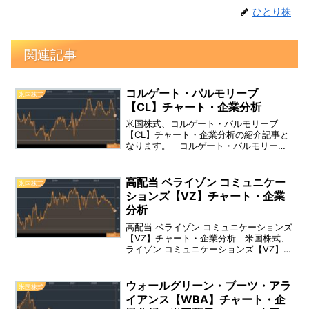
ひとり株
関連記事
コルゲート・パルモリーブ
米国株式
【CL】チャート・企業分析
米国株式、コルゲート・パルモリーブ
【CL】チャート・企業分析の紹介記事と
なります。 コルゲート・パルモリーブ
（Colgate-Palmolive Co）は、世界各地
で家庭用品と消費者製品を販売する、消
費財メーカーとなります。 事業内容：
高配当 ベライゾン コミュニケー
米国株式
経口・パーソナルとホームケア・ペット
ションズ【VZ】チャート・企業
ニュートリションの2つの製品セグメント
分析
で事業を展開。
高配当 ベライゾン コミュニケーションズ
【VZ】チャート・企業分析 米国株式、
ライゾン コミュニケーションズ【VZ】チ
ャート・企業分析の紹介記事となりま
す。
ウォールグリーン・ブーツ・アラ
米国株式
イアンス【WBA】チャート・企