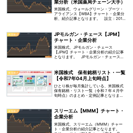
業分析（米国薬局チェーン大手）
米国株式、ウォールグリーン・ブーツ・
アライアンス【WBA】チャート・企業分
析、紹介記事となります。 設立：2014
年、上場：2014年12月、決算：08月、業
種：小売業（医薬品）、配当利回り：
5.24％（直近） 事業内容：ウォルグリ
JPモルガン・チェース【JPM】
米国株式
ーン･ブーツ･アライアンス（Walgreens
チャート・企業分析
Boots Alliance Inc）は、ヘルスケア・薬
局・小売業を統合した企業です。
米国株式、JPモルガン・チェース
【JPM】チャート・企業分析の紹介記事
となります。 JPモルガン・チェース
（JPMorgan Chase & Co）は、投資銀行
業務・金融サービス・資産管理を行う、
金融持株会社です。 創業日：1799年、
米国株式 保有銘柄リスト・一覧
米国株式
上場：1969年3月、決算：12月、業種：
【令和7年04月上旬時点】
金融業、配当利回り：3.30％
ひとり株が毎月集計している、米国株式
保有銘柄・リスト一覧（令和７年４月中
旬時点）のまとめ・定例記事となりま
す。（※特定口座・iDeCo口座・NISA口
座・積立投資枠）
スリーエム【MMM】チャート・
米国株式
企業分析
米国株式、スリーエム（MMM）チャー
ト・企業分析の紹介記事となります。