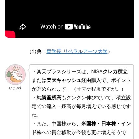
（出典：
両学長 リベラルアーツ大学
）
・楽天プラスシリーズは、NISA
クレカ積立
または
楽天キャッシュ
経由購入で、ポイント
が貯められます。（オマケ程度ですが。）
ひとり株
・
純資産残高
もグングン伸びていて、積立設
定での流入・残高が毎月増えている感じです
ね。
・また、中国株から、
米国株・日本株・イン
ド株
への資金移動が今後も更に増えそうで