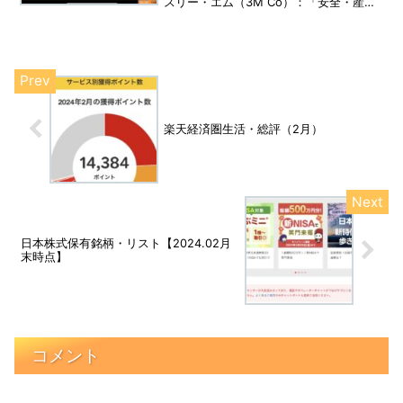
スリー・エム（3M Co）：「安全・産
業」「輸送機・エレクトロニクス」「ヘ
ルスケア」「コンシューマー」の4つのセ
グメントで事業を展開する、テクノロジ
ー企業です。
楽天経済圏生活・総評（2月）
日本株式保有銘柄・リスト【2024.02月
末時点】
コメント