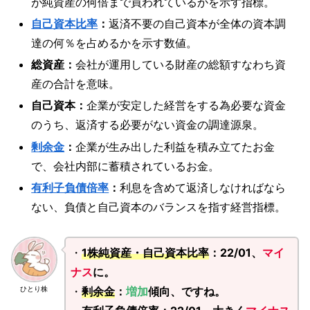
が純資産の何倍まで買われているかを示す指標。
自己資本比率
：
返済不要の自己資本が全体の資本調
達の何％を占めるかを示す数値。
総資産：
会社が運用している財産の総額すなわち資
産の合計を意味。
自己資本：
企業が安定した経営をする為必要な資金
のうち、返済する必要がない資金の調達源泉。
剰余金
：
企業が生み出した利益を積み立てたお金
で、会社内部に蓄積されているお金。
有利子負債倍率
：
利息を含めて返済しなければなら
ない、負債と自己資本のバランスを指す経営指標。
・
1株純資産・自己資本比率
：22/01、
マイ
ナス
に。
・
剰余金
：
増加
傾向、ですね。
ひとり株