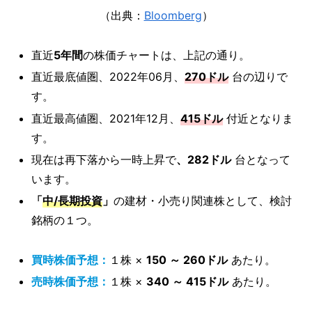
（出典：
Bloomberg
）
直近
5年間
の株価チャートは、上記の通り。
直近最底値圏、2022年06月、
270ドル
台の辺りで
す。
直近最高値圏、2021年12月、
415ドル
付近となりま
す。
現在は再下落から一時上昇で
、282ドル
台となって
います。
「
中/長期投資
」
の建材・小売り関連株として、検討
銘柄の１つ。
買時株価予想：
１株 ×
150 ～ 260ドル
あたり。
売時株価予想：
１株 ×
340 ～ 415ドル
あたり。