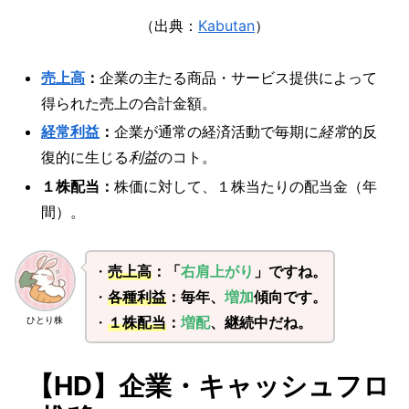
（出典：
Kabutan
）
売上高
：
企業の主たる商品・サービス提供によって
得られた売上の合計金額。
経常利益
：
企業が通常の経済活動で毎期に
経常
的反
復的に生じる
利益
のコト。
１株配当：
株価に対して、１株当たりの配当金（年
間）。
・
売上高
：「
右肩上がり
」ですね。
・
各種利益
：毎年、
増加
傾向です。
・
１株配当
：
増配
、継続中だね。
ひとり株
【HD】企業・キャッシュフロ